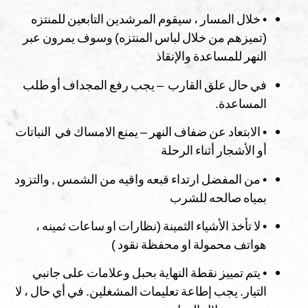
• خلال المسار ، سيقوم المرشدين التابعين للمنتزه
(تميزهم من خلال لباس المنتزه) وسوف يمرون عبر
النهر للمساعدة والإنقاذ
في حال علق القارب – يجب رفع المجداف أو طلب
المساعدة.
• الابتعاد عن ضفاف النهر – يمنع الامساك في النباتات
أو الأشجار أثناء الرحلة
• من المفضل ارتداء قبعه واقيه من الشمس , والتزود
بمياه صالحه للشرب
• لا تأخذ الأشياء الثمينة (نظارات او ساعات ثمينه ،
هواتف محمولة او محفظة نقود )
• يتم تمييز نقطة النهاية بحبل وعلامات على جانبي
التيار. يجب إطاعة تعليمات المشغلين. في أي حال ، لا