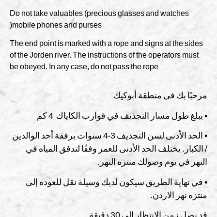
Do not take valuables (precious glasses and watches
mobile phones and purses(
The end point is marked with a rope and signs at the sides
of the Jorden river. The instructions of the operators must
be obeyed. In any case, do not pass the rope
مرحبًا بك في منطقة أبوكيك
• يبلغ طول مسار التجذيف في قوارب الكاياك 4 كم
• الحد الأدنى لسن التجذيف 3-4 سنوات برفقة أحد الوالدين
/ الكبار. يختلف الحد الأدنى للعمر وفقًا لتدفق المياه في
النهر في يوم وصولك منتزه النهر.
• في نهاية الطريق سيكون لديك وسيلة نقل للعوده إلى
منتزه نهر الاردن.
قد يصل زمن الانتظار إلى 30 دقيقة.