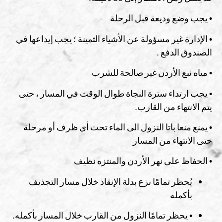
• يجب وضع وديعة قبل الرحلة
• الإدارة غير مسؤولة عن الأشياء الثمينة ؛ يجب إيداعها في
الصندوق الدفع .
• مياه نبع الأردن غير صالحة للشرب
• يجب ارتداء سترة النجاة طوال الوقت في المسار ، حتى
يتم الانتهاء من القارب.
• يمنع منعا باتا النزول الى الماء تحت أي ظرف أو مرحلة
حتى الانتهاء من المسار
• الحفاظ على نهر الأردن والمنتزه نظيف
يُحظر تمامًا نزع بدلة الإنقاذ خلال مسار التجذيف
بأكمله
• يحظر تمامًا النزول من القارب خلال المسار بأكمله.