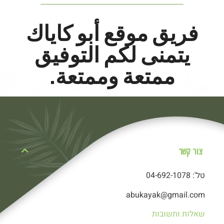
فريق موقع أبو كاياك
يتمنى لكم التوفيق
ممتعة وممتعة.
צור קשר
טל': 04-692-1078
abukayak@gmail.com
שאלות ותשובות